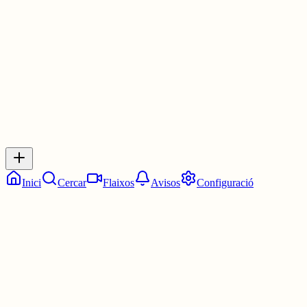
2 juny
0
0
0
0
Inicia sessió
per respondre a aquest xiu.
Respostes
No hi ha respostes encara. Sigues el primer a respondre!
Inici
Cercar
Flaixos
Avisos
Configuració