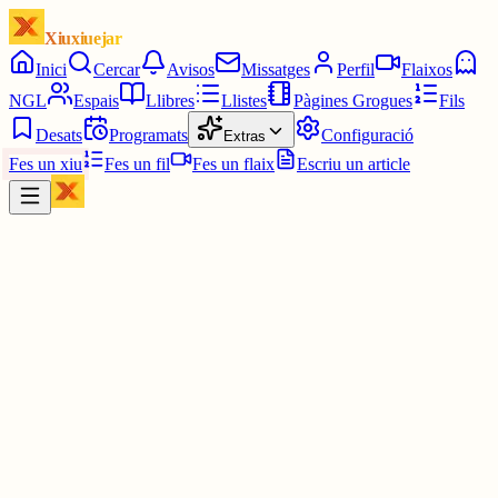
Xiuxiuejar
Inici
Cercar
Avisos
Missatges
Perfil
Flaixos
NGL
Espais
Llibres
Llistes
Pàgines Grogues
Fils
Desats
Programats
Configuració
Extras
Fes un xiu
Fes un fil
Fes un flaix
Escriu un article
Xiu
daaaviiid (아이브 ♥︎) he / she
@
daaaviiid_huertas
aiii... si encara estigués pensant en ella, doncs, m'identificaria amb
això !! hahahaha