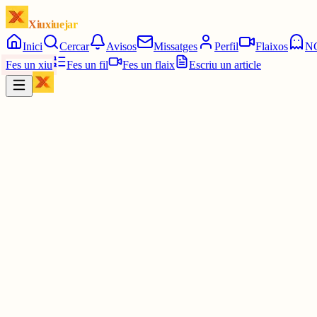
Xiuxiuejar
Inici
Cercar
Avisos
Missatges
Perfil
Flaixos
N
Fes un xiu
Fes un fil
Fes un flaix
Escriu un article
Xiu
Telefini
@
telefini
Us demano si us plau que si us ha agradat la idea, la compartiu, la
Estaria molt guai arribar a molta gent, fins i tot gent que no em con
1 jul.
0
0
0