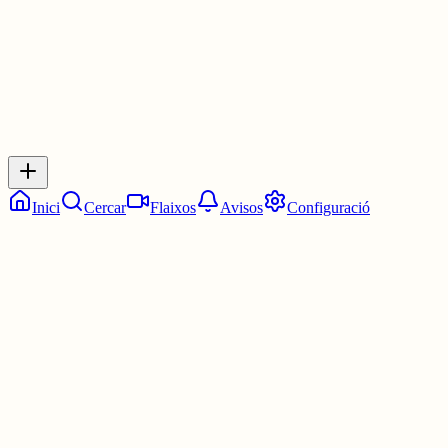
0
Inicia sessió
per respondre a aquest xiu.
Respostes
No hi ha respostes encara. Sigues el primer a respondre!
Inici
Cercar
Flaixos
Avisos
Configuració