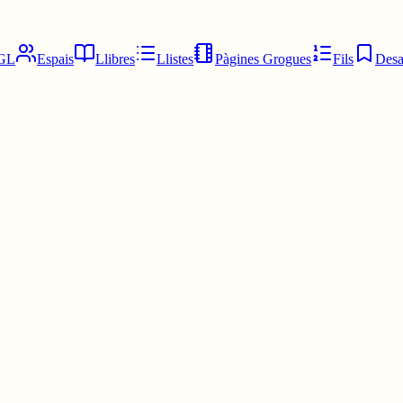
GL
Espais
Llibres
Llistes
Pàgines Grogues
Fils
Desa
 citeu, participeu, ho escampeu tant com pugueu.
egui i poder tenir moltes participacions de gent creativa i que gaudeixi d