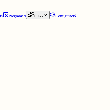
ts
Programats
Configuració
Extras
e l'escriptura.