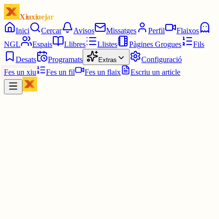
Xiuxiuejar
Inici
Cercar
Avisos
Missatges
Perfil
Flaixos
NGL
Espais
Llibres
Llistes
Pàgines Grogues
Fils
Desats
Programats
Configuració
Extras
Fes un xiu
Fes un fil
Fes un flaix
Escriu un article
Xiu
Jaume
@
samurainegre
A la passiflora , coneguda com a flor de la passió. Es la flor que e
simbolitza.