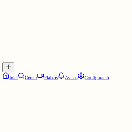
3 juny
0
0
0
0
Inicia sessió
per respondre a aquest xiu.
Respostes
No hi ha respostes encara. Sigues el primer a respondre!
Inici
Cercar
Flaixos
Avisos
Configuració