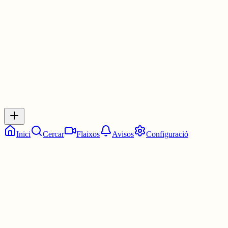
3 juny
0
0
0
0
Inicia sessió
per respondre a aquest xiu.
Respostes
No hi ha respostes encara. Sigues el primer a respondre!
Inici
Cercar
Flaixos
Avisos
Configuració