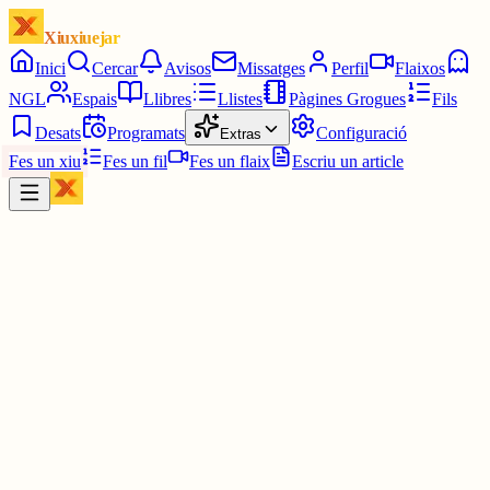
Xiuxiuejar
Inici
Cercar
Avisos
Missatges
Perfil
Flaixos
NGL
Espais
Llibres
Llistes
Pàgines Grogues
Fils
Desats
Programats
Configuració
Extras
Fes un xiu
Fes un fil
Fes un flaix
Escriu un article
Xiu
IOANIS
@
ioanis
Es q mola molt performar ser de ciutat i fer coses de persona de
ciutat