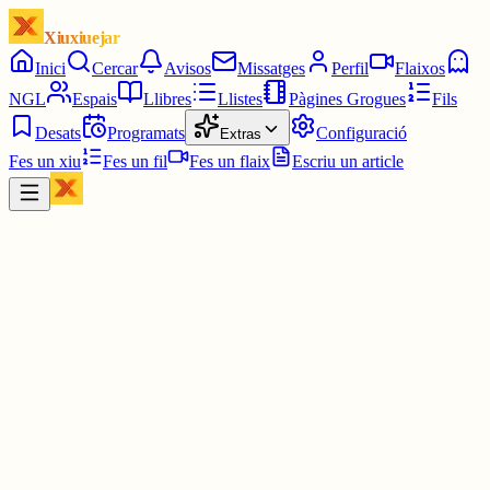
Xiuxiuejar
Inici
Cercar
Avisos
Missatges
Perfil
Flaixos
NGL
Espais
Llibres
Llistes
Pàgines Grogues
Fils
Desats
Programats
Configuració
Extras
Fes un xiu
Fes un fil
Fes un flaix
Escriu un article
Xiu
Carme P.
@
peratilla43
"Invertir en coneixements produeix sempre els millors interessos."
Benjamin Franklin (Polític)