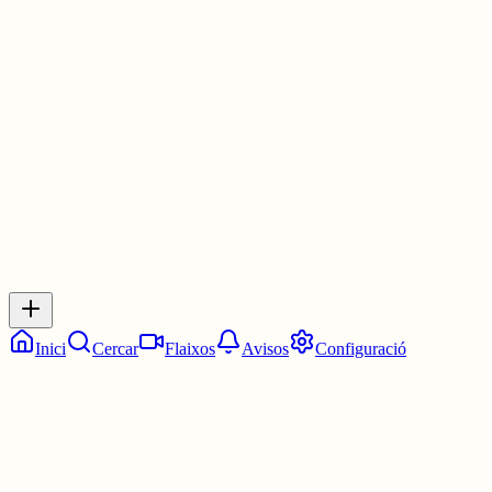
17/01/1706-17/04/1790
Bona nit
3 juny
0
0
0
0
Inicia sessió
per respondre a aquest xiu.
Respostes
No hi ha respostes encara. Sigues el primer a respondre!
Inici
Cercar
Flaixos
Avisos
Configuració