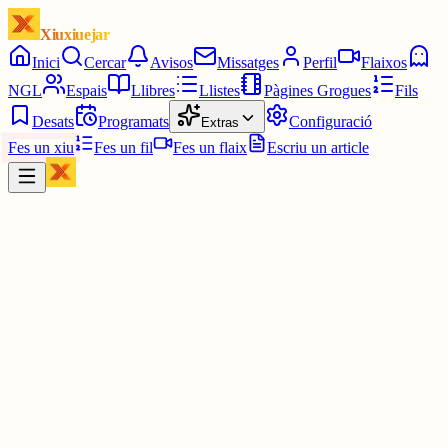
Xiuxiuejar
Inici
Cercar
Avisos
Missatges
Perfil
Flaixos
NGL
Espais
Llibres
Llistes
Pàgines Grogues
Fils
Desats
Programats
Configuració
Extras
Fes un xiu
Fes un fil
Fes un flaix
Escriu un article
Xiu
Ferran PimPam herald de la Katalluna eterna
@
ferranamahshivay
cal un nombre determinat de gent seguint-te (no sé quin és) i que
demanis tal "verificació"