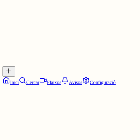
1 jul.
0
0
0
0
Inicia sessió
per respondre a aquest xiu.
Respostes
No hi ha respostes encara. Sigues el primer a respondre!
Inici
Cercar
Flaixos
Avisos
Configuració