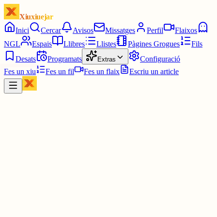
Xiuxiuejar
Inici
Cercar
Avisos
Missatges
Perfil
Flaixos
NGL
Espais
Llibres
Llistes
Pàgines Grogues
Fils
Desats
Programats
Configuració
Extras
Fes un xiu
Fes un fil
Fes un flaix
Escriu un article
Xiu
Francesc
@
franc
Són coses diferents. El Pare Noel no amenaça la llengua, per
exemple. I s’insereix, sense tallar-lo, en ell continuum cultural prop