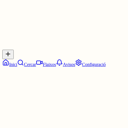
0
0
0
0
Inicia sessió
per respondre a aquest xiu.
Respostes
No hi ha respostes encara. Sigues el primer a respondre!
Inici
Cercar
Flaixos
Avisos
Configuració