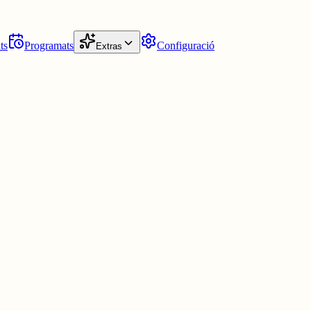
ts
Programats
Configuració
Extras
 distreure's mentre mixiones.