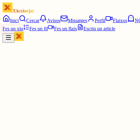
Xiuxiuejar
Inici
Cercar
Avisos
Missatges
Perfil
Flaixos
N
Fes un xiu
Fes un fil
Fes un flaix
Escriu un article
Xiu
júlia⋆☀︎.
@
juliagaro
Em faria gràcia que sortís alguna groga per tenir alguna pista, sap
🎯 4/6
⬜️⬜️⬜️🟩✳️