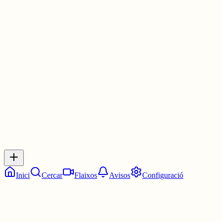
⬜️⬜️⬜️🟩🟩
⬜️🟩⬜️🟩🟩
🟩🟩🟩🟩🟩
3 juny
0
0
0
0
Inicia sessió
per respondre a aquest xiu.
Respostes
No hi ha respostes encara. Sigues el primer a respondre!
Inici
Cercar
Flaixos
Avisos
Configuració