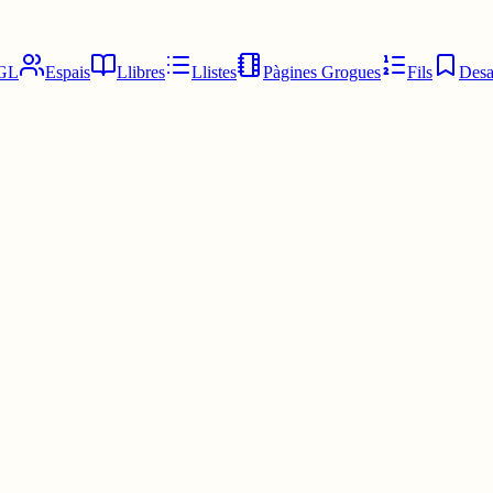
GL
Espais
Llibres
Llistes
Pàgines Grogues
Fils
Desa
s?😫