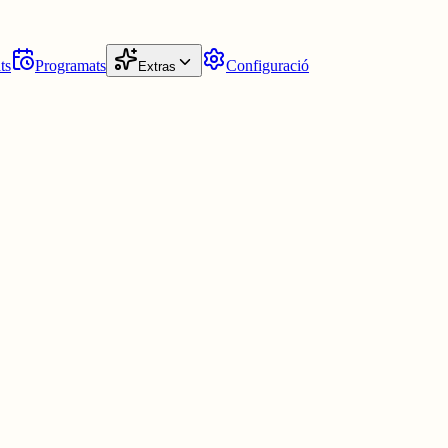
ts
Programats
Configuració
Extras