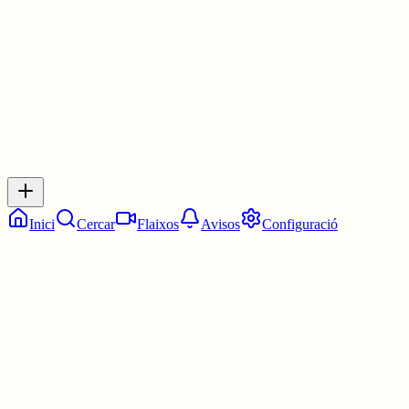
30 juny
0
0
0
0
Inicia sessió
per respondre a aquest xiu.
Respostes
No hi ha respostes encara. Sigues el primer a respondre!
Inici
Cercar
Flaixos
Avisos
Configuració