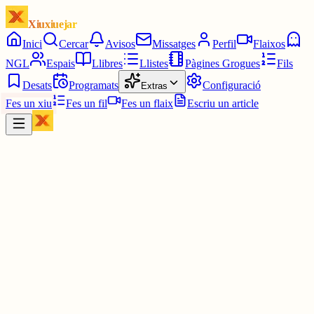
Xiuxiuejar
Inici
Cercar
Avisos
Missatges
Perfil
Flaixos
NGL
Espais
Llibres
Llistes
Pàgines Grogues
Fils
Desats
Programats
Configuració
Extras
Fes un xiu
Fes un fil
Fes un flaix
Escriu un article
Xiu
methkal
@
methkal
Que es aixo?