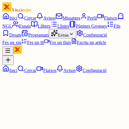
Xiuxiuejar
Inici
Cercar
Avisos
Missatges
Perfil
Flaixos
NGL
Espais
Llibres
Llistes
Pàgines Grogues
Fils
Desats
Programats
Configuració
Extras
Fes un xiu
Fes un fil
Fes un flaix
Escriu un article
Inici
Cercar
Flaixos
Avisos
Configuració