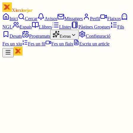
Xiuxiuejar
Inici
Cercar
Avisos
Missatges
Perfil
Flaixos
NGL
Espais
Llibres
Llistes
Pàgines Grogues
Fils
Desats
Programats
Configuració
Extras
Fes un xiu
Fes un fil
Fes un flaix
Escriu un article
Xiu
TOT llengua
@
totllengua
Va, per si voleu jugar una mica. 🥰