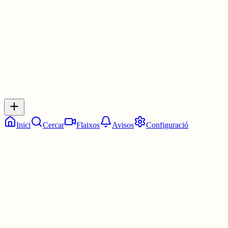
1 jul.
0
0
0
0
Inicia sessió
per respondre a aquest xiu.
Respostes
No hi ha respostes encara. Sigues el primer a respondre!
Inici
Cercar
Flaixos
Avisos
Configuració