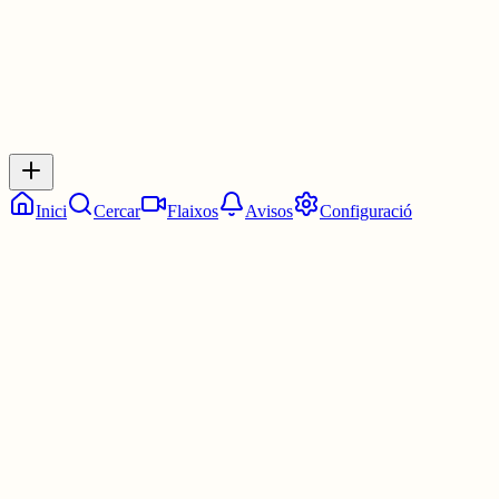
Inicia sessió
per respondre a aquest xiu.
Respostes
No hi ha respostes encara. Sigues el primer a respondre!
Inici
Cercar
Flaixos
Avisos
Configuració