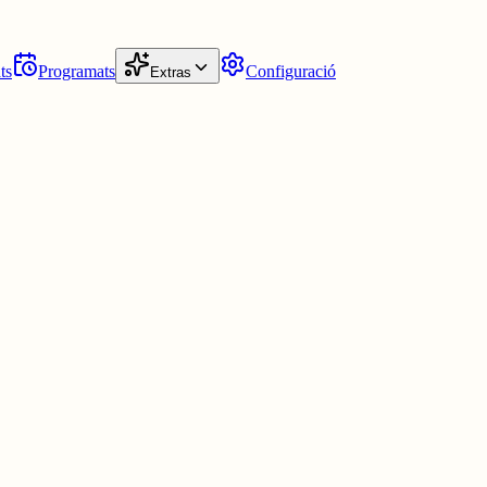
ts
Programats
Configuració
Extras