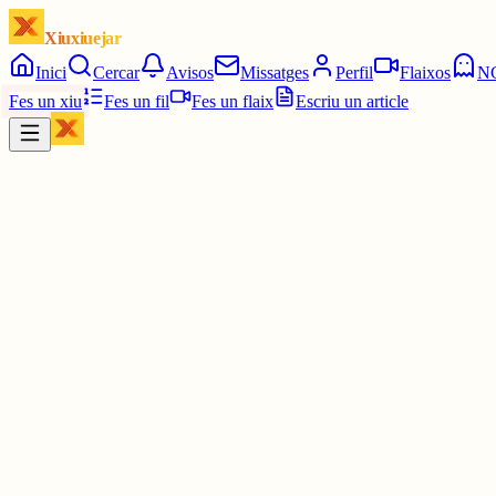
Xiuxiuejar
Inici
Cercar
Avisos
Missatges
Perfil
Flaixos
N
Fes un xiu
Fes un fil
Fes un flaix
Escriu un article
Xiu
Llorenç
@
llorens
Hahahaha
29 juny
0
0
0
0