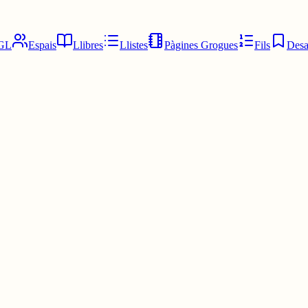
GL
Espais
Llibres
Llistes
Pàgines Grogues
Fils
Desa