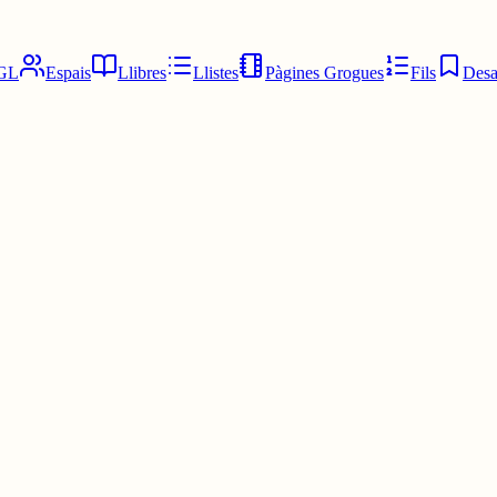
GL
Espais
Llibres
Llistes
Pàgines Grogues
Fils
Desa
'aquests pressupostos de la Generalitat en matèria d'esports, encara est
seguim treballant per impulsar la Llei de l'Esport.