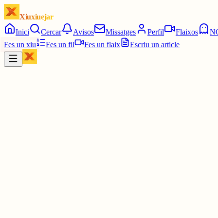
Xiuxiuejar
Inici
Cercar
Avisos
Missatges
Perfil
Flaixos
N
Fes un xiu
Fes un fil
Fes un flaix
Escriu un article
Xiu
UFEC - Unió de Federacions Esportives de Catalunya
@
ufeccat
🔴 Valorem els
#Pressupostos2026
.
El nostre president
@gerardesteva
explica que malgrat els avenços d
Continuem reclamant més recursos per als clubs i les federacions, i 