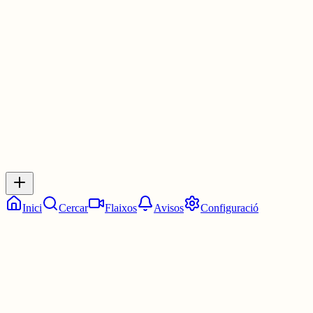
📰 A
#MundoDeportivo
:
www.mundodeportivo.com/otros-deport..
4 juny
0
0
0
0
Inicia sessió
per respondre a aquest xiu.
Respostes
No hi ha respostes encara. Sigues el primer a respondre!
Inici
Cercar
Flaixos
Avisos
Configuració