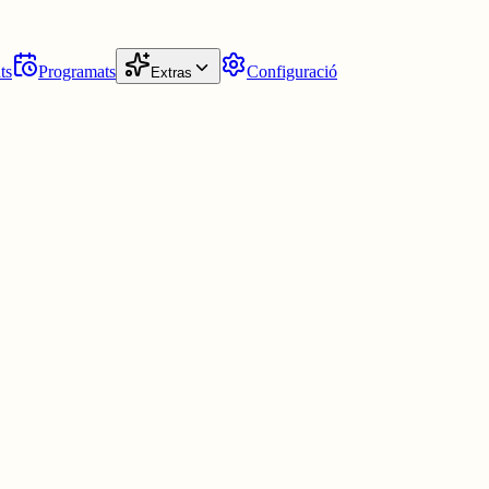
ts
Programats
Configuració
Extras
em lluny dels nivells d'inversió del 2010.