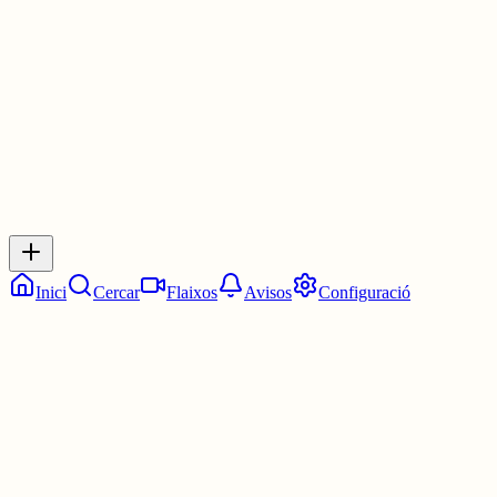
1 jul.
0
0
0
0
Inicia sessió
per respondre a aquest xiu.
Respostes
No hi ha respostes encara. Sigues el primer a respondre!
Inici
Cercar
Flaixos
Avisos
Configuració