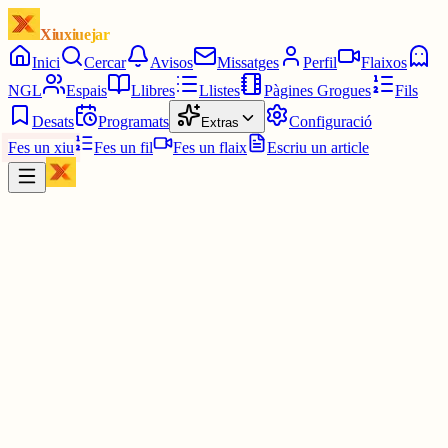
Xiuxiuejar
Inici
Cercar
Avisos
Missatges
Perfil
Flaixos
NGL
Espais
Llibres
Llistes
Pàgines Grogues
Fils
Desats
Programats
Configuració
Extras
Fes un xiu
Fes un fil
Fes un flaix
Escriu un article
Xiu
Joan Almirall II*II
@
juanal_47
— Diuen que els angels no tenen sexe.
— A veure si resulta que sóc un angel.