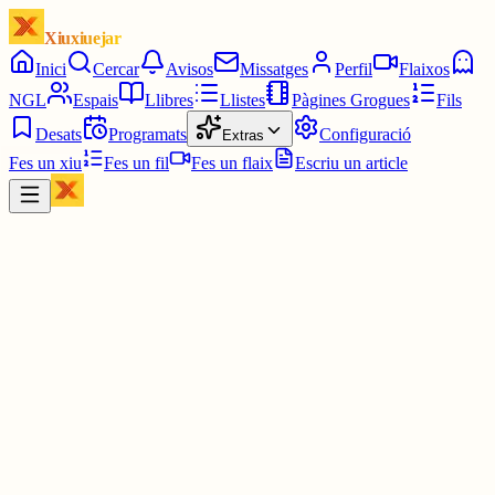
Xiuxiuejar
Inici
Cercar
Avisos
Missatges
Perfil
Flaixos
NGL
Espais
Llibres
Llistes
Pàgines Grogues
Fils
Desats
Programats
Configuració
Extras
Fes un xiu
Fes un fil
Fes un flaix
Escriu un article
Xiu
Santi Casadó
@
santicasado
2 juny
0
0
0