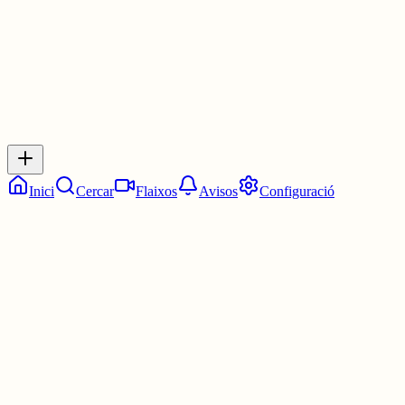
0
Inicia sessió
per respondre a aquest xiu.
Respostes
No hi ha respostes encara. Sigues el primer a respondre!
Inici
Cercar
Flaixos
Avisos
Configuració