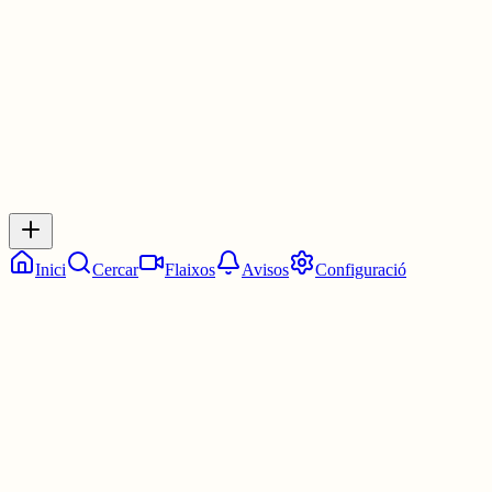
30 juny
0
0
0
0
Inicia sessió
per respondre a aquest xiu.
Respostes
No hi ha respostes encara. Sigues el primer a respondre!
Inici
Cercar
Flaixos
Avisos
Configuració