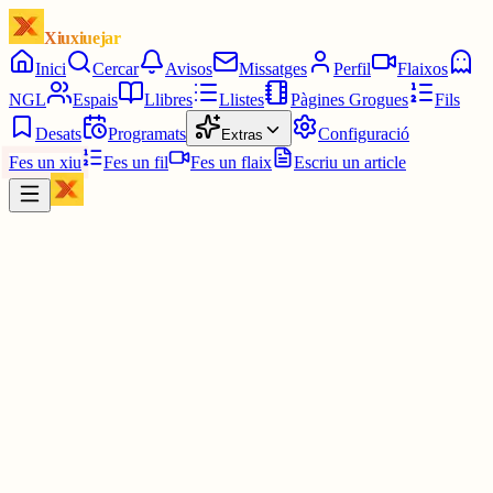
Xiuxiuejar
Inici
Cercar
Avisos
Missatges
Perfil
Flaixos
NGL
Espais
Llibres
Llistes
Pàgines Grogues
Fils
Desats
Programats
Configuració
Extras
Fes un xiu
Fes un fil
Fes un flaix
Escriu un article
Xiu
Llorenç
@
llorens
The invitation l'he vist. Un gran final.