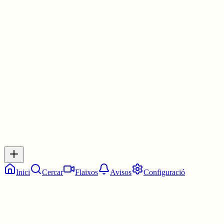
És estimar una cultura, gaudir dels seus pobles, de la seva natura i
sentir-se a prop de la seva gent. Tan fàcil i tant complicat...
#BonDia
, a qui passi per aquí ☀️☕️
30 juny
0
0
0
0
Inicia sessió
per respondre a aquest xiu.
Respostes
No hi ha respostes encara. Sigues el primer a respondre!
Inici
Cercar
Flaixos
Avisos
Configuració