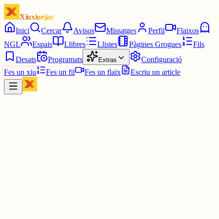
Xiuxiuejar
Inici
Cercar
Avisos
Missatges
Perfil
Flaixos
NGL
Espais
Llibres
Llistes
Pàgines Grogues
Fils
Desats
Programats
Configuració
Extras
Fes un xiu
Fes un fil
Fes un flaix
Escriu un article
Xiu
Lluna
@
qamar
Que ser català és un sentiment ho entenem només nosaltres; ni
cognoms, ni naixement, ni idioteses vàries.