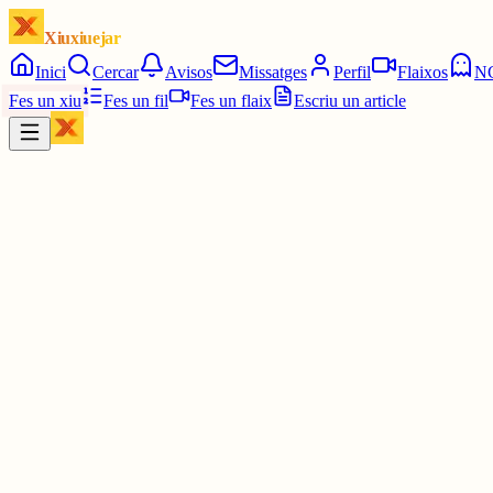
Xiuxiuejar
Inici
Cercar
Avisos
Missatges
Perfil
Flaixos
N
Fes un xiu
Fes un fil
Fes un flaix
Escriu un article
Xiu
Chriiss ۞
@
poeta_celtiber
sempre m'estic aquí a la cafeteria i s'està prou bé
3 juny
0
0
0
0