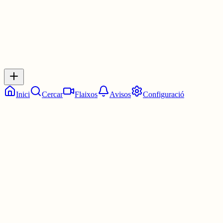
Inicia sessió
per respondre a aquest xiu.
Respostes
No hi ha respostes encara. Sigues el primer a respondre!
Inici
Cercar
Flaixos
Avisos
Configuració