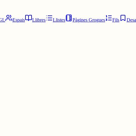
GL
Espais
Llibres
Llistes
Pàgines Grogues
Fils
Desa