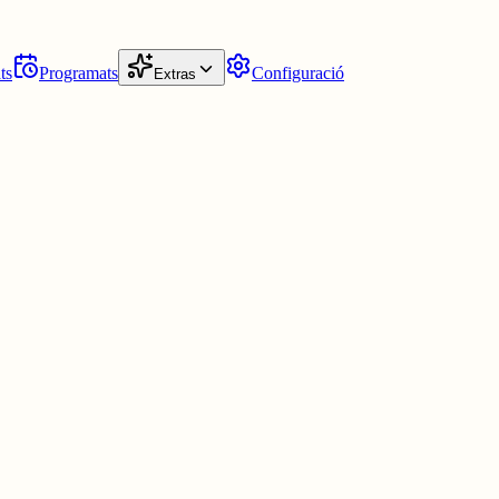
ts
Programats
Configuració
Extras