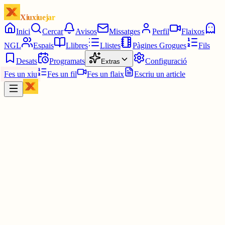
Xiuxiuejar
Inici
Cercar
Avisos
Missatges
Perfil
Flaixos
NGL
Espais
Llibres
Llistes
Pàgines Grogues
Fils
Desats
Programats
Configuració
Extras
Fes un xiu
Fes un fil
Fes un flaix
Escriu un article
Xiu
M
Montse
@
montsee
Ep
30 juny
0
0
0