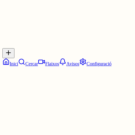
0
Inicia sessió
per respondre a aquest xiu.
Respostes
No hi ha respostes encara. Sigues el primer a respondre!
Inici
Cercar
Flaixos
Avisos
Configuració