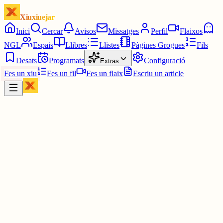
Xiuxiuejar
Inici
Cercar
Avisos
Missatges
Perfil
Flaixos
NGL
Espais
Llibres
Llistes
Pàgines Grogues
Fils
Desats
Programats
Configuració
Extras
Fes un xiu
Fes un fil
Fes un flaix
Escriu un article
Xiu
LO CAMPUS DIARI
@
locampusdiari
Reforçant el català: Nou “Diccionari de la bicicleta i el ciclisme” d
centre de terminologia TERMCAT, coincidint amb el Tour de