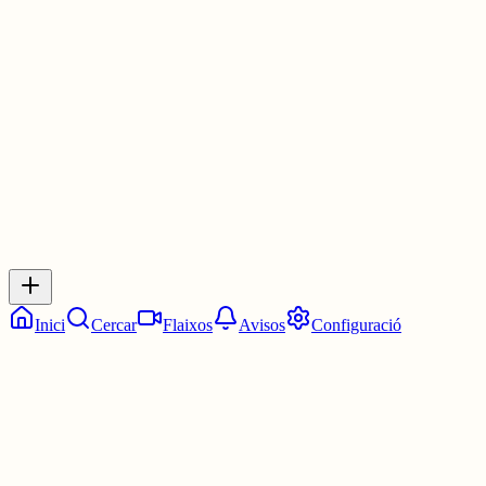
França amb etapes a Catalunya
locampusdiari.com/arxius/70957
1 jul.
0
0
0
0
Inicia sessió
per respondre a aquest xiu.
Respostes
No hi ha respostes encara. Sigues el primer a respondre!
Inici
Cercar
Flaixos
Avisos
Configuració