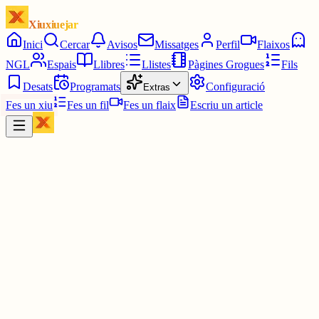
Xiuxiuejar
Inici
Cercar
Avisos
Missatges
Perfil
Flaixos
NGL
Espais
Llibres
Llistes
Pàgines Grogues
Fils
Desats
Programats
Configuració
Extras
Fes un xiu
Fes un fil
Fes un flaix
Escriu un article
Xiu
Àngela
@
angelaclos
Interessant.
www.vilaweb.cat/noticies/miquel-pal...