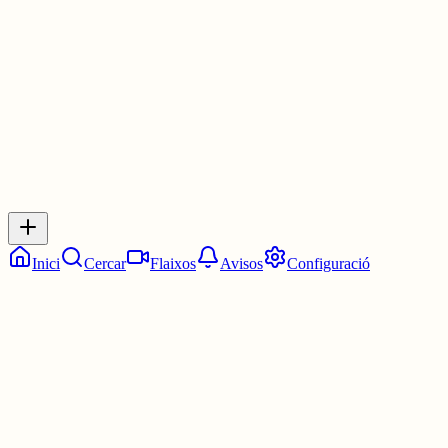
3 juny
0
0
0
0
Inicia sessió
per respondre a aquest xiu.
Respostes
No hi ha respostes encara. Sigues el primer a respondre!
Inici
Cercar
Flaixos
Avisos
Configuració