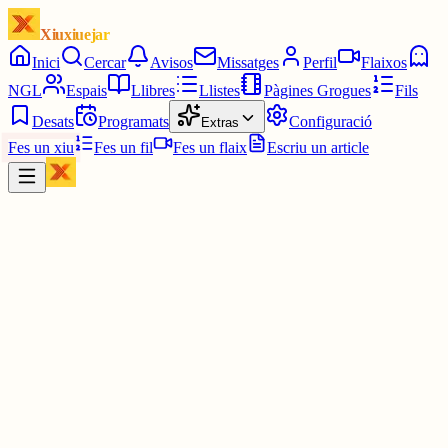
Xiuxiuejar
Inici
Cercar
Avisos
Missatges
Perfil
Flaixos
NGL
Espais
Llibres
Llistes
Pàgines Grogues
Fils
Desats
Programats
Configuració
Extras
Fes un xiu
Fes un fil
Fes un flaix
Escriu un article
Xiu
júlia⋆☀︎.
@
juliagaro
Qui no corre vola!!