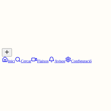
1 jul.
0
0
0
0
Inicia sessió
per respondre a aquest xiu.
Respostes
No hi ha respostes encara. Sigues el primer a respondre!
Inici
Cercar
Flaixos
Avisos
Configuració