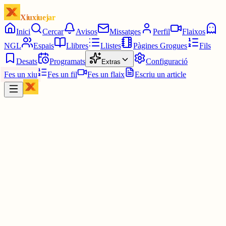
Xiuxiuejar
Inici
Cercar
Avisos
Missatges
Perfil
Flaixos
NGL
Espais
Llibres
Llistes
Pàgines Grogues
Fils
Desats
Programats
Configuració
Extras
Fes un xiu
Fes un fil
Fes un flaix
Escriu un article
Xiu
Mer
@
meral
#ElMot
1643 4/6