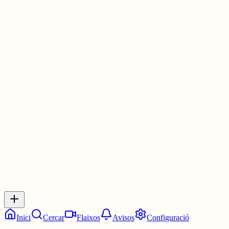
⬜⬜🟨🟨🟨
🟨🟩⬜🟩🟩
⬜🟩🟩🟩🟩
🟩🟩🟩🟩🟩
#WordleCAT
elmot.gelozp.com
1 jul.
0
0
0
0
Inicia sessió
per respondre a aquest xiu.
Respostes
No hi ha respostes encara. Sigues el primer a respondre!
Inici
Cercar
Flaixos
Avisos
Configuració