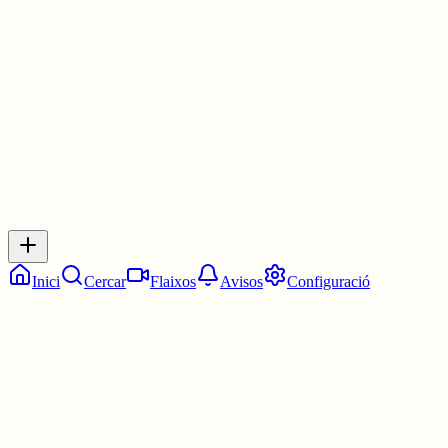
Les cinc en punt.
1 jul.
0
0
0
0
Inicia sessió
per respondre a aquest xiu.
Respostes
No hi ha respostes encara. Sigues el primer a respondre!
Inici
Cercar
Flaixos
Avisos
Configuració