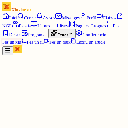
Xiuxiuejar
Inici
Cercar
Avisos
Missatges
Perfil
Flaixos
NGL
Espais
Llibres
Llistes
Pàgines Grogues
Fils
Desats
Programats
Configuració
Extras
Fes un xiu
Fes un fil
Fes un flaix
Escriu un article
Xiu
Campanar
@
campanar
Les 5:00.
ding ding ding ding dong dong dong dong dong