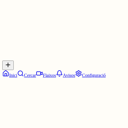
3 juny
0
0
0
0
Inicia sessió
per respondre a aquest xiu.
Respostes
No hi ha respostes encara. Sigues el primer a respondre!
Inici
Cercar
Flaixos
Avisos
Configuració