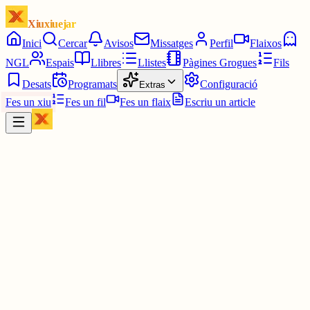
Xiuxiuejar
Inici
Cercar
Avisos
Missatges
Perfil
Flaixos
NGL
Espais
Llibres
Llistes
Pàgines Grogues
Fils
Desats
Programats
Configuració
Extras
Fes un xiu
Fes un fil
Fes un flaix
Escriu un article
Xiu
MiquelV
@
mikell
De moment no han fet servir aquest argument. Si acaben fent el
projecte fotovoltaic us podré valorar aquest tema.