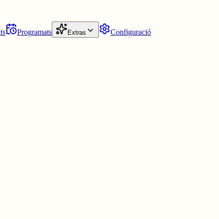
ts
Programats
Configuració
Extras
im ara que no et baixin els ànims en plan "era tan fantàstica", aquests