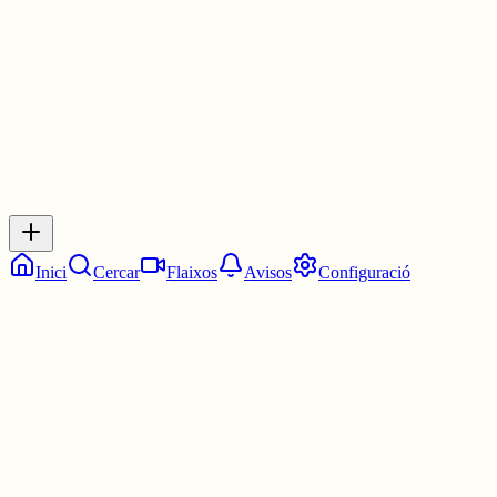
3 juny
0
0
0
0
Inicia sessió
per respondre a aquest xiu.
Respostes
No hi ha respostes encara. Sigues el primer a respondre!
Inici
Cercar
Flaixos
Avisos
Configuració