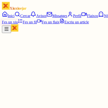
Xiuxiuejar
Inici
Cercar
Avisos
Missatges
Perfil
Flaixos
N
Fes un xiu
Fes un fil
Fes un flaix
Escriu un article
Xiu
júlia⋆☀︎.
@
juliagaro
Buscaré si la fan en francès! LOL
I, a veure, si ara li preguntes alguna cosa ja segurament no se'n re
gent ens la pela Oriol tu palante
Quin mal això de shingeki btw😔