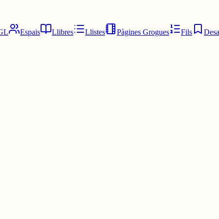
GL
Espais
Llibres
Llistes
Pàgines Grogues
Fils
Desa
cordi, però que estigui al moment és l'important! Però vaja que és un mín