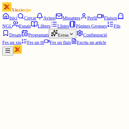
Xiuxiuejar
Inici
Cercar
Avisos
Missatges
Perfil
Flaixos
NGL
Espais
Llibres
Llistes
Pàgines Grogues
Fils
Desats
Programats
Configuració
Extras
Fes un xiu
Fes un fil
Fes un flaix
Escriu un article
Xiu
Mark
@
mark
#ElMot
1615 3/6