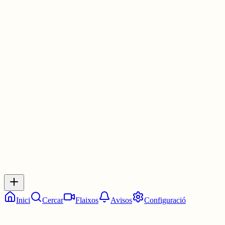
⬜⬜⬜🟨⬜
🟩⬜🟨⬜🟨
🟩🟩🟩🟩🟩
#WordleCAT
elmot.gelozp.com
3 juny
0
0
0
0
Inicia sessió
per respondre a aquest xiu.
Respostes
No hi ha respostes encara. Sigues el primer a respondre!
Inici
Cercar
Flaixos
Avisos
Configuració