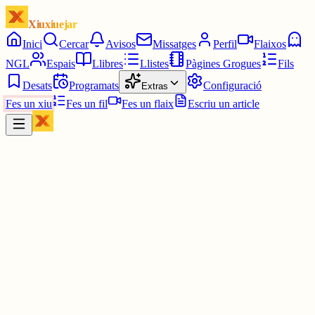
Xiuxiuejar
Inici
Cercar
Avisos
Missatges
Perfil
Flaixos
NGL
Espais
Llibres
Llistes
Pàgines Grogues
Fils
Desats
Programats
Configuració
Extras
Fes un xiu
Fes un fil
Fes un flaix
Escriu un article
Xiu
Joan Francés Blanc Bigòs
@
joanfrancesblanc
El 3 de juny de 1773, a Sant Salvi del Burg, els meus avantpassats
occitans de setena generació, Maria Caüsaga i Pèire Favars, es van