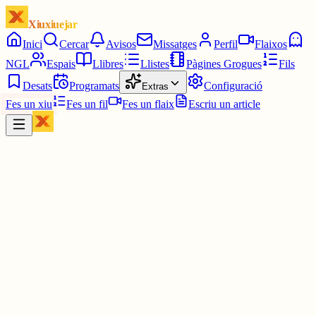
Xiuxiuejar
Inici
Cercar
Avisos
Missatges
Perfil
Flaixos
NGL
Espais
Llibres
Llistes
Pàgines Grogues
Fils
Desats
Programats
Configuració
Extras
Fes un xiu
Fes un fil
Fes un flaix
Escriu un article
Xiu
Campanar
@
campanar
ding