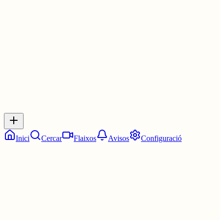
Les 11:15. Un quart de dotze.
7 juny
0
0
0
0
Inicia sessió
per respondre a aquest xiu.
Respostes
No hi ha respostes encara. Sigues el primer a respondre!
Inici
Cercar
Flaixos
Avisos
Configuració