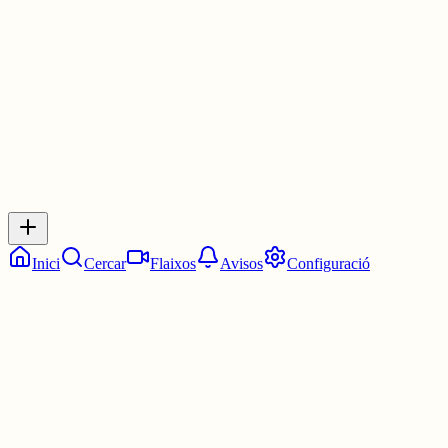
1 jul.
0
0
0
0
Inicia sessió
per respondre a aquest xiu.
Respostes
No hi ha respostes encara. Sigues el primer a respondre!
Inici
Cercar
Flaixos
Avisos
Configuració