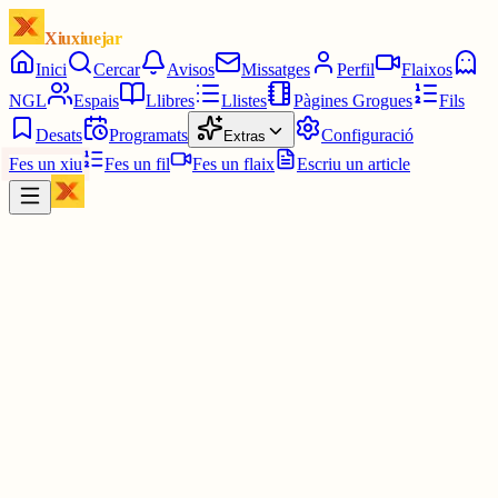
Xiuxiuejar
Inici
Cercar
Avisos
Missatges
Perfil
Flaixos
NGL
Espais
Llibres
Llistes
Pàgines Grogues
Fils
Desats
Programats
Configuració
Extras
Fes un xiu
Fes un fil
Fes un flaix
Escriu un article
Xiu
L'avi Guifré.
@
l_avi_guifre
Maite, la nit tossuda és així: quan no vol deixar-te dormir, et carda 
guitza fins que es cansa.