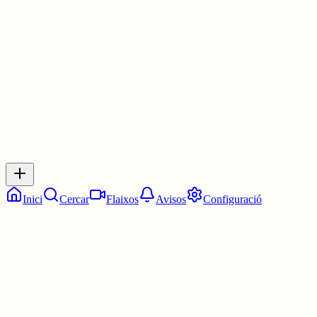
malament :(.
2 juny
0
0
0
0
Inicia sessió
per respondre a aquest xiu.
Respostes
No hi ha respostes encara. Sigues el primer a respondre!
Inici
Cercar
Flaixos
Avisos
Configuració