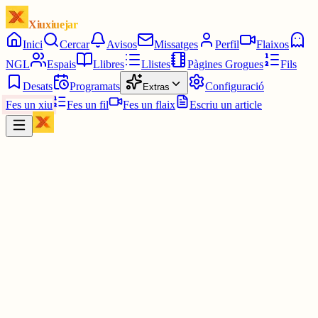
Xiuxiuejar
Inici
Cercar
Avisos
Missatges
Perfil
Flaixos
NGL
Espais
Llibres
Llistes
Pàgines Grogues
Fils
Desats
Programats
Configuració
Extras
Fes un xiu
Fes un fil
Fes un flaix
Escriu un article
Xiu
Oriolus
@
oriolus
Ahh si és així pot estar bé! És que jo soc molt d'horaris i molt legal
no crec que em pugui escabullir per una classe... Em sentiria