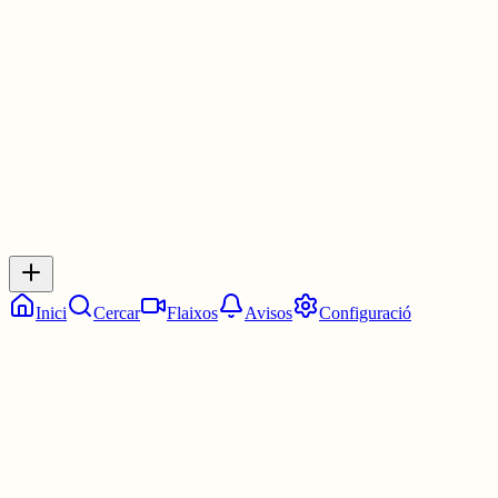
Les 21:30. Dos quarts de deu.
1 jul.
0
0
0
0
Inicia sessió
per respondre a aquest xiu.
Respostes
No hi ha respostes encara. Sigues el primer a respondre!
Inici
Cercar
Flaixos
Avisos
Configuració