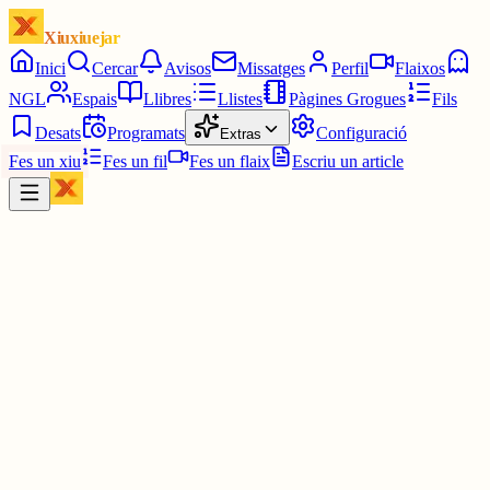
Xiuxiuejar
Inici
Cercar
Avisos
Missatges
Perfil
Flaixos
NGL
Espais
Llibres
Llistes
Pàgines Grogues
Fils
Desats
Programats
Configuració
Extras
Fes un xiu
Fes un fil
Fes un flaix
Escriu un article
Xiu
Campanar
@
campanar
ding ding