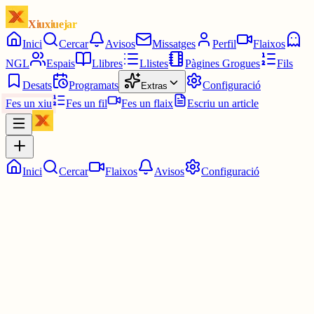
Xiuxiuejar
Inici
Cercar
Avisos
Missatges
Perfil
Flaixos
NGL
Espais
Llibres
Llistes
Pàgines Grogues
Fils
Desats
Programats
Configuració
Extras
Fes un xiu
Fes un fil
Fes un flaix
Escriu un article
Inici
Cercar
Flaixos
Avisos
Configuració