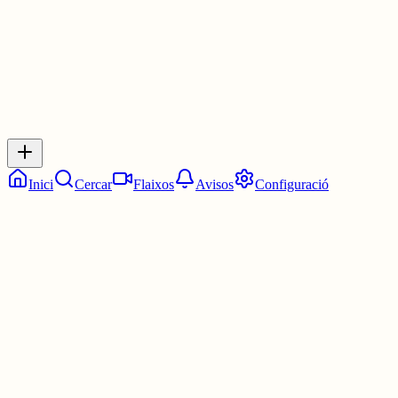
0
Inicia sessió
per respondre a aquest xiu.
Respostes
No hi ha respostes encara. Sigues el primer a respondre!
Inici
Cercar
Flaixos
Avisos
Configuració