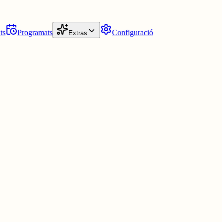
ts
Programats
Configuració
Extras
cista? Feixista? Terrorista? Et recomano que et guardis les teves opinions