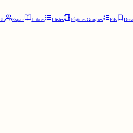
GL
Espais
Llibres
Llistes
Pàgines Grogues
Fils
Desa
ologia política feixista. Israel és un estat terrorista. Ets xovinista? Ra