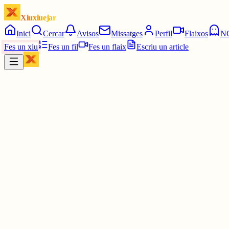
Xiuxiuejar
Inici
Cercar
Avisos
Missatges
Perfil
Flaixos
N
Fes un xiu
Fes un fil
Fes un flaix
Escriu un article
Xiu
Miquel
@
miquelbenson
Mira. El judaisme és una religió, no una raça. El sionisme és una ide
insanes per a tu mateix.
3 juny
0
0
0