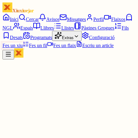
Xiuxiuejar
Inici
Cercar
Avisos
Missatges
Perfil
Flaixos
NGL
Espais
Llibres
Llistes
Pàgines Grogues
Fils
Desats
Programats
Configuració
Extras
Fes un xiu
Fes un fil
Fes un flaix
Escriu un article
Xiu
RepSter
@
_repster_
La verdadera persona procastinadora es la que encara no ha obert e
xat