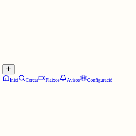
3 juny
0
0
0
0
Inicia sessió
per respondre a aquest xiu.
Respostes
No hi ha respostes encara. Sigues el primer a respondre!
Inici
Cercar
Flaixos
Avisos
Configuració