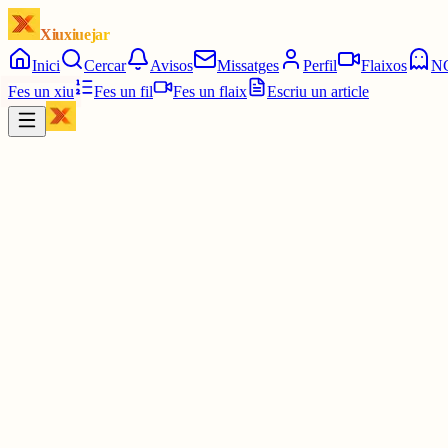
Xiuxiuejar
Inici
Cercar
Avisos
Missatges
Perfil
Flaixos
N
Fes un xiu
Fes un fil
Fes un flaix
Escriu un article
Xiu
Campanar
@
campanar
ding ding ding ding DONG DONG DONG DONG DONG D
Les 19:00. Les set en punt.
5 juny