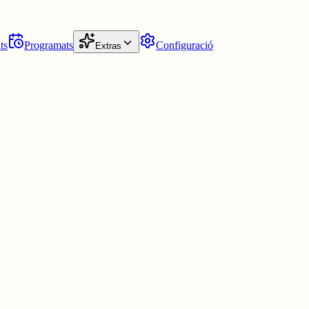
ts
Programats
Configuració
Extras