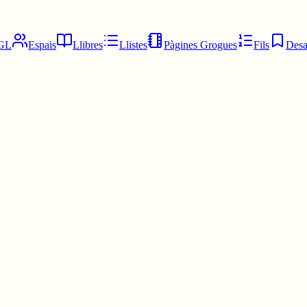
GL
Espais
Llibres
Llistes
Pàgines Grogues
Fils
Desa
ONG DONG