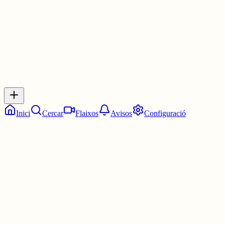
0
0
0
0
Inicia sessió
per respondre a aquest xiu.
Respostes
No hi ha respostes encara. Sigues el primer a respondre!
Inici
Cercar
Flaixos
Avisos
Configuració