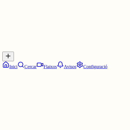
0
0
0
0
Inicia sessió
per respondre a aquest xiu.
Respostes
No hi ha respostes encara. Sigues el primer a respondre!
Inici
Cercar
Flaixos
Avisos
Configuració