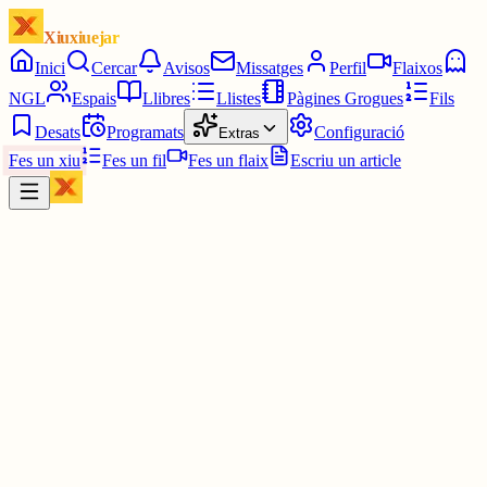
Xiuxiuejar
Inici
Cercar
Avisos
Missatges
Perfil
Flaixos
NGL
Espais
Llibres
Llistes
Pàgines Grogues
Fils
Desats
Programats
Configuració
Extras
Fes un xiu
Fes un fil
Fes un flaix
Escriu un article
Xiu
K
klimnt
@
klimnt
EL PAPÀ, NI EN CATALÀ NI EN ESPANYOL, QUE ES
QUEDI A ROMA
2 juny