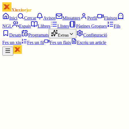
Xiuxiuejar
Inici
Cercar
Avisos
Missatges
Perfil
Flaixos
NGL
Espais
Llibres
Llistes
Pàgines Grogues
Fils
Desats
Programats
Configuració
Extras
Fes un xiu
Fes un fil
Fes un flaix
Escriu un article
Xiu
Víctor 🤨
@
montecinovalls
És un vici.