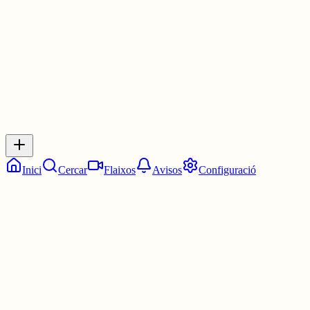
30 juny
0
0
0
0
Inicia sessió
per respondre a aquest xiu.
Respostes
No hi ha respostes encara. Sigues el primer a respondre!
Inici
Cercar
Flaixos
Avisos
Configuració