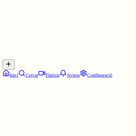
2 juny
0
0
0
0
Inicia sessió
per respondre a aquest xiu.
Respostes
No hi ha respostes encara. Sigues el primer a respondre!
Inici
Cercar
Flaixos
Avisos
Configuració