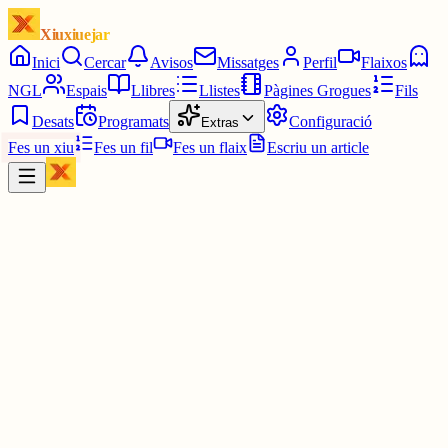
Xiuxiuejar
Inici
Cercar
Avisos
Missatges
Perfil
Flaixos
NGL
Espais
Llibres
Llistes
Pàgines Grogues
Fils
Desats
Programats
Configuració
Extras
Fes un xiu
Fes un fil
Fes un flaix
Escriu un article
Xiu
júlia⋆☀︎.
@
juliagaro
És per compensar el wordle cat😛