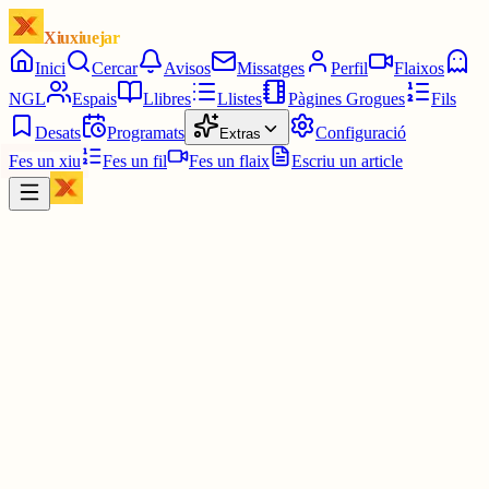
Xiuxiuejar
Inici
Cercar
Avisos
Missatges
Perfil
Flaixos
NGL
Espais
Llibres
Llistes
Pàgines Grogues
Fils
Desats
Programats
Configuració
Extras
Fes un xiu
Fes un fil
Fes un flaix
Escriu un article
Xiu
Miquel Parera Fernández
@
mikil54
Ja ha sortit el Banzuke del Nagoya Basho. Torneig de sumo del 12
Juliol al 26.