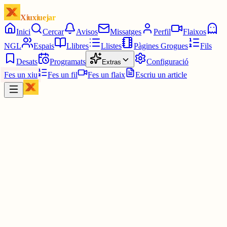
Xiuxiuejar
Inici
Cercar
Avisos
Missatges
Perfil
Flaixos
NGL
Espais
Llibres
Llistes
Pàgines Grogues
Fils
Desats
Programats
Configuració
Extras
Fes un xiu
Fes un fil
Fes un flaix
Escriu un article
Xiu
Joan
@
joandelatitagran
Vege santa, 19 xius seguits.
Això és respectar a l'entrevistador i la resta tonteries.