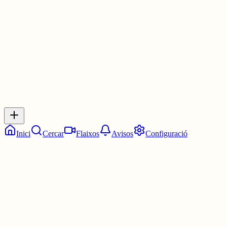
30 juny
0
0
0
0
Inicia sessió
per respondre a aquest xiu.
Respostes
No hi ha respostes encara. Sigues el primer a respondre!
Inici
Cercar
Flaixos
Avisos
Configuració