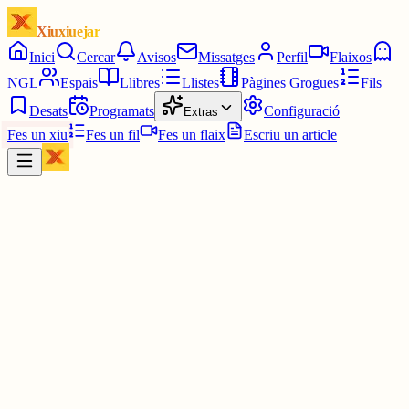
Xiuxiuejar
Inici
Cercar
Avisos
Missatges
Perfil
Flaixos
NGL
Espais
Llibres
Llistes
Pàgines Grogues
Fils
Desats
Programats
Configuració
Extras
Fes un xiu
Fes un fil
Fes un flaix
Escriu un article
Xiu
Telefini
@
telefini
Em sap greu. Espero que algun dia també t'identifiquis amb les
d'amor