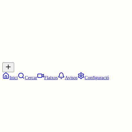
4 juny
0
0
0
0
Inicia sessió
per respondre a aquest xiu.
Respostes
No hi ha respostes encara. Sigues el primer a respondre!
Inici
Cercar
Flaixos
Avisos
Configuració