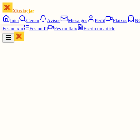
Xiuxiuejar
Inici
Cercar
Avisos
Missatges
Perfil
Flaixos
N
Fes un xiu
Fes un fil
Fes un flaix
Escriu un article
Xiu
Campanar
@
campanar
ding
Les 9:15. Un quart de deu.
3 juny