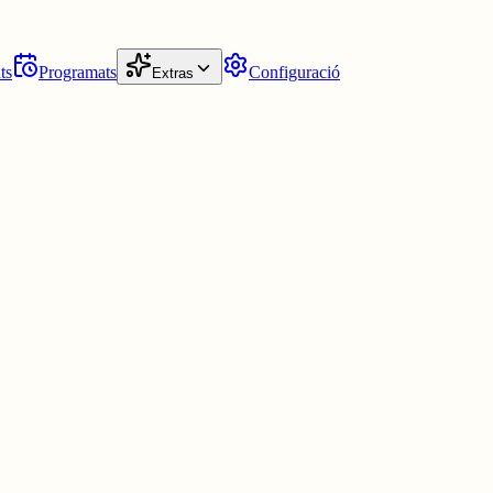
ts
Programats
Configuració
Extras