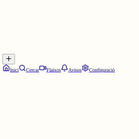
0
0
0
0
Inicia sessió
per respondre a aquest xiu.
Respostes
No hi ha respostes encara. Sigues el primer a respondre!
Inici
Cercar
Flaixos
Avisos
Configuració