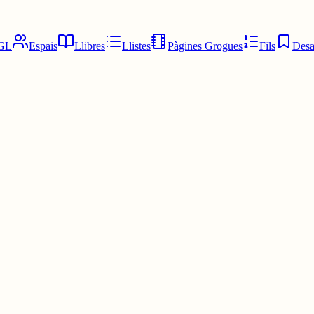
GL
Espais
Llibres
Llistes
Pàgines Grogues
Fils
Desa