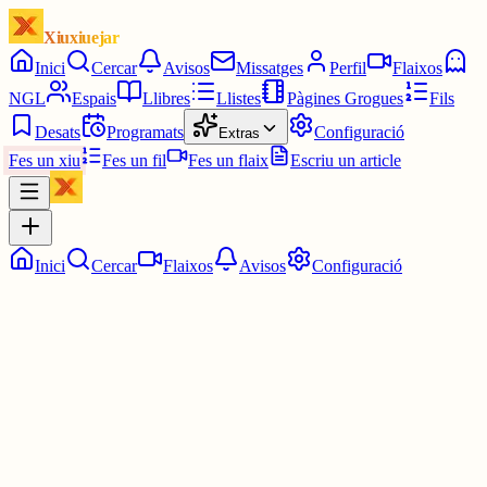
Xiuxiuejar
Inici
Cercar
Avisos
Missatges
Perfil
Flaixos
NGL
Espais
Llibres
Llistes
Pàgines Grogues
Fils
Desats
Programats
Configuració
Extras
Fes un xiu
Fes un fil
Fes un flaix
Escriu un article
Inici
Cercar
Flaixos
Avisos
Configuració