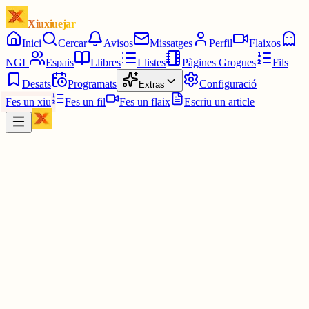
Xiuxiuejar
Inici
Cercar
Avisos
Missatges
Perfil
Flaixos
NGL
Espais
Llibres
Llistes
Pàgines Grogues
Fils
Desats
Programats
Configuració
Extras
Fes un xiu
Fes un fil
Fes un flaix
Escriu un article
Xiu
Tomeu
@
tolmai
Jo visc al Llemosí, a tocar de la Dordonya i de la Corresa, en
aquesta zona alguns pobles a la nit tancant l'enllumenat públic,