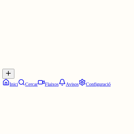
deixant el poble a les fosques. Potser et pot servir.
30 juny
0
0
0
0
Inicia sessió
per respondre a aquest xiu.
Respostes
No hi ha respostes encara. Sigues el primer a respondre!
Inici
Cercar
Flaixos
Avisos
Configuració