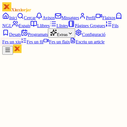
Xiuxiuejar
Inici
Cercar
Avisos
Missatges
Perfil
Flaixos
NGL
Espais
Llibres
Llistes
Pàgines Grogues
Fils
Desats
Programats
Configuració
Extras
Fes un xiu
Fes un fil
Fes un flaix
Escriu un article
Xiu
Juanjo Fernández #DIBUPA
@
juanjofdezsola
Només hi penjo la versió en català… però veig que ja m’he
equivocat un parell de vegades! Esborro també aquest!