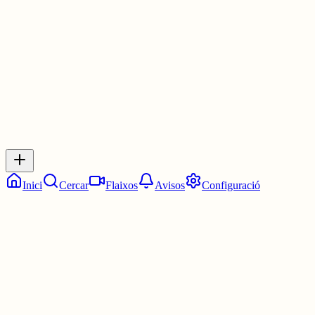
30 juny
0
0
0
0
Inicia sessió
per respondre a aquest xiu.
Respostes
No hi ha respostes encara. Sigues el primer a respondre!
Inici
Cercar
Flaixos
Avisos
Configuració