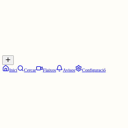
1 jul.
0
0
0
0
Inicia sessió
per respondre a aquest xiu.
Respostes
No hi ha respostes encara. Sigues el primer a respondre!
Inici
Cercar
Flaixos
Avisos
Configuració