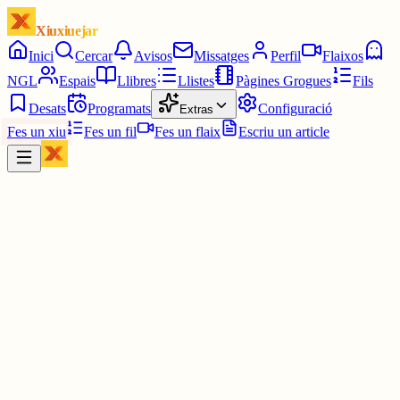
Xiuxiuejar
Inici
Cercar
Avisos
Missatges
Perfil
Flaixos
NGL
Espais
Llibres
Llistes
Pàgines Grogues
Fils
Desats
Programats
Configuració
Extras
Fes un xiu
Fes un fil
Fes un flaix
Escriu un article
Xiu
Oriolus
@
oriolus
🥲