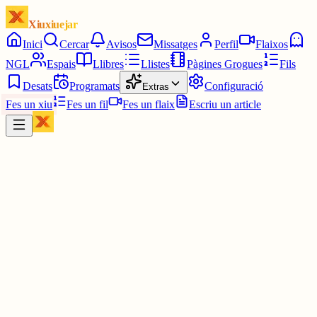
Xiuxiuejar
Inici
Cercar
Avisos
Missatges
Perfil
Flaixos
NGL
Espais
Llibres
Llistes
Pàgines Grogues
Fils
Desats
Programats
Configuració
Extras
Fes un xiu
Fes un fil
Fes un flaix
Escriu un article
Xiu
Àngel
@
angel
Finalment el papa parlarà o no en català durant la benedicció?
Depenent del mitjà vec una notícia o la contrària.