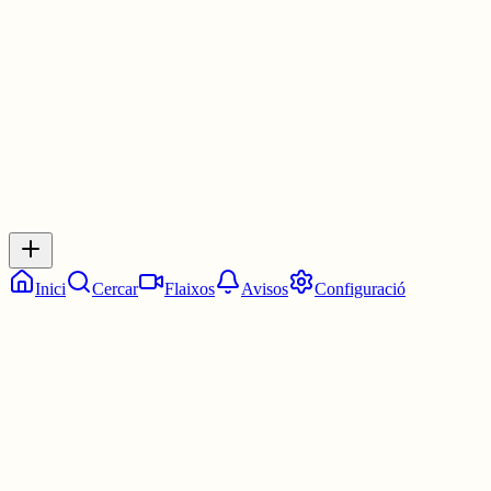
2 juny
0
0
0
0
Inicia sessió
per respondre a aquest xiu.
Respostes
No hi ha respostes encara. Sigues el primer a respondre!
Inici
Cercar
Flaixos
Avisos
Configuració