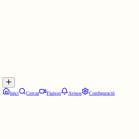
Però per aquí he vist un parell d'enginyers ja👀, on està l'espai
reality de dating??
2 juny
0
0
0
0
Inicia sessió
per respondre a aquest xiu.
Respostes
No hi ha respostes encara. Sigues el primer a respondre!
Inici
Cercar
Flaixos
Avisos
Configuració