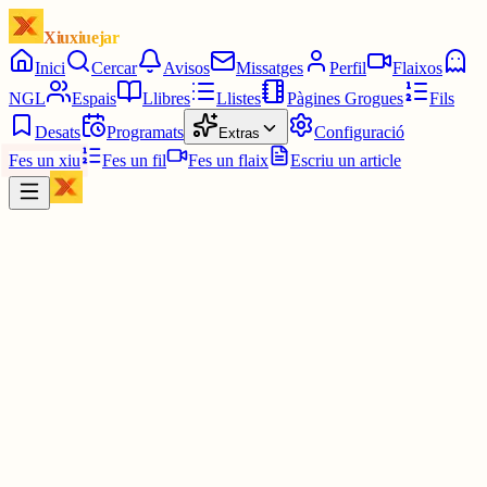
Xiuxiuejar
Inici
Cercar
Avisos
Missatges
Perfil
Flaixos
NGL
Espais
Llibres
Llistes
Pàgines Grogues
Fils
Desats
Programats
Configuració
Extras
Fes un xiu
Fes un fil
Fes un flaix
Escriu un article
Xiu
júlia⋆☀︎.
@
juliagaro
Acostumem a fugir de la uni quan comencen les vacances
HAHAHAHHAHAH